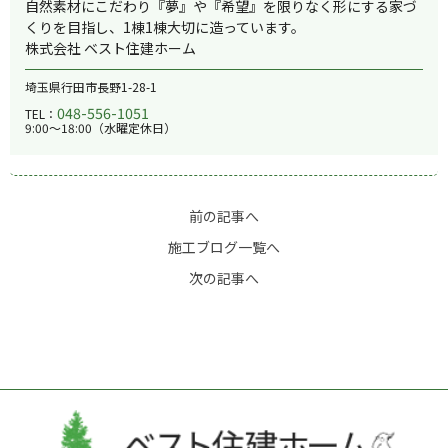
e
er
自然素材にこだわり『夢』や『希望』を限りなく形にする家づ
くりを目指し、1棟1棟大切に造っています。
b
株式会社 ベスト住建ホーム
o
埼玉県行田市長野1-28-1
o
048-556-1051
TEL：
k
9:00～18:00（水曜定休日）
前の記事へ
施工ブログ一覧へ
次の記事へ