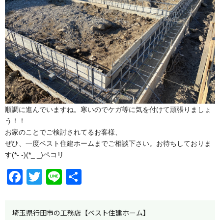
順調に進んでいますね。寒いのでケガ等に気を付けて頑張りましょ
う！！
お家のことでご検討されてるお客様、
ぜひ、一度ベスト住建ホームまでご相談下さい。お待ちしておりま
す(*- -)(*_ _)ペコリ
F
T
Li
共
a
w
n
有
c
itt
e
埼玉県行田市の工務店【ベスト住建ホーム】